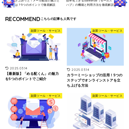
さぶみっと！メール配信の魅力と
効率化できるSaleshub（セールス
は？5つのポイントで徹底解説
ハブ）の機能と利用方法を徹底解説
RECOMMEND
副業ツール・サービス
副業ツール・サービス
2025.03.14
2025.03.14
【最新版】「める配くん」の魅力
カラーミーショップの活用！5つの
を5つのポイントでご紹介
ステップでオンラインストアを立
ち上げる方法
副業ツール・サービス
副業ツール・サービス