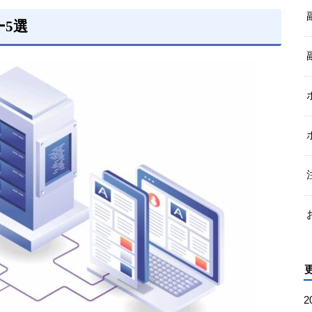
ー5選
2