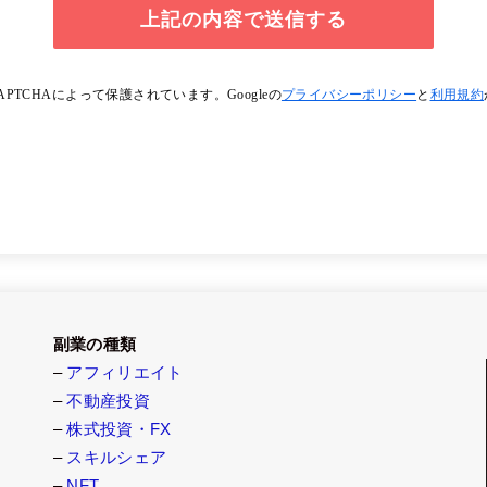
APTCHAによって保護されています。Googleの
プライバシーポリシー
と
利用規約
副業の種類
–
アフィリエイト
–
不動産投資
–
株式投資・FX
–
スキルシェア
–
NFT