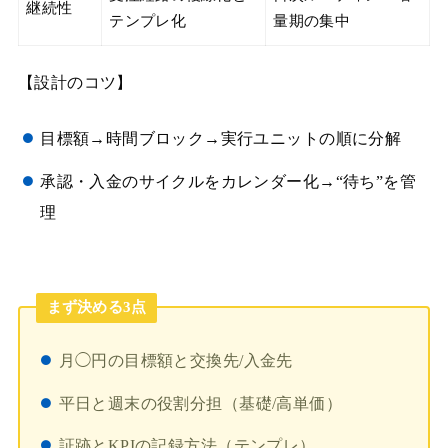
継続性
テンプレ化
量期の集中
【設計のコツ】
目標額→時間ブロック→実行ユニットの順に分解
承認・入金のサイクルをカレンダー化→“待ち”を管
理
まず決める3点
月◯円の目標額と交換先/入金先
平日と週末の役割分担（基礎/高単価）
証跡とKPIの記録方法（テンプレ）