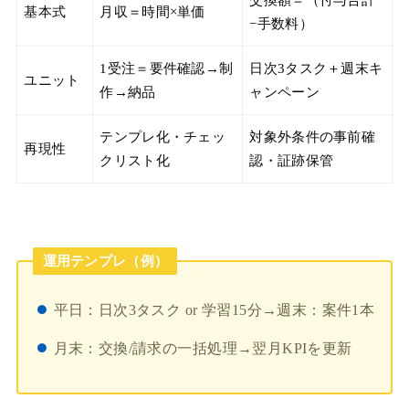
基本式
月収＝時間×単価
−手数料）
1受注＝要件確認→制
日次3タスク＋週末キ
ユニット
作→納品
ャンペーン
テンプレ化・チェッ
対象外条件の事前確
再現性
クリスト化
認・証跡保管
運用テンプレ（例）
平日：日次3タスク or 学習15分→週末：案件1本
月末：交換/請求の一括処理→翌月KPIを更新