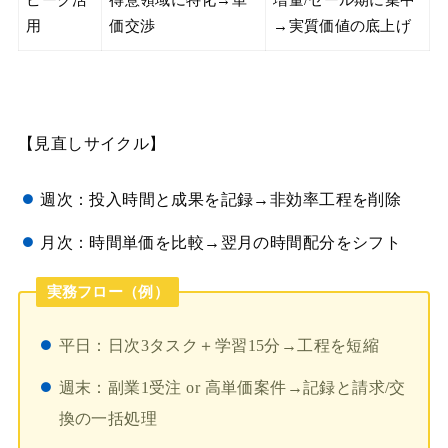
ピーク活
得意領域に特化→単
増量/セール期に集中
用
価交渉
→実質価値の底上げ
【見直しサイクル】
週次：投入時間と成果を記録→非効率工程を削除
月次：時間単価を比較→翌月の時間配分をシフト
実務フロー（例）
平日：日次3タスク＋学習15分→工程を短縮
週末：副業1受注 or 高単価案件→記録と請求/交
換の一括処理