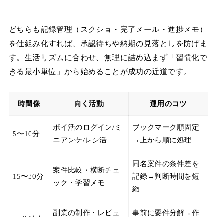
どちらも記録管理（スクショ・完了メール・進捗メモ）
を仕組み化すれば、承認待ちや納期の見落としを防げま
す。生活リズムに合わせ、無理に詰め込まず「習慣化で
きる最小単位」から始めることが成功の近道です。
時間像
向く活動
運用のコツ
ポイ活のログイン/ミ
ブックマーク順固定
5〜10分
ニアンケ/レシ活
→上から順に処理
同名案件の条件差を
案件比較・横断チェ
15〜30分
記録→判断時間を短
ック・学習メモ
縮
副業の制作・レビュ
事前に要件分解→作