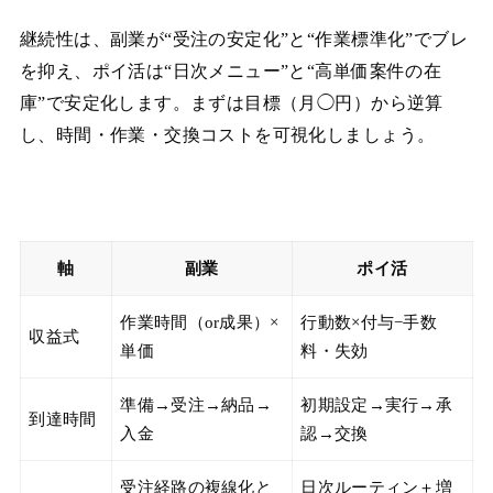
継続性は、副業が“受注の安定化”と“作業標準化”でブレ
を抑え、ポイ活は“日次メニュー”と“高単価案件の在
庫”で安定化します。まずは目標（月◯円）から逆算
し、時間・作業・交換コストを可視化しましょう。
軸
副業
ポイ活
作業時間（or成果）×
行動数×付与−手数
収益式
単価
料・失効
準備→受注→納品→
初期設定→実行→承
到達時間
入金
認→交換
受注経路の複線化と
日次ルーティン＋増