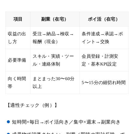
項目
副業（在宅）
ポイ活（在宅）
収益の出
受注→納品→検収→
条件達成→承認→ポ
し方
報酬（現金）
イント→交換
スキル・実績・ツー
会員登録・計測安
必要準備
ル・連絡体制
定・基本KPI設定
向く時間
まとまった30〜60分
5〜15分の細切れ時間
帯
以上
【適性チェック（例）】
短時間×毎日→ポイ活向き／集中×週末→副業向き