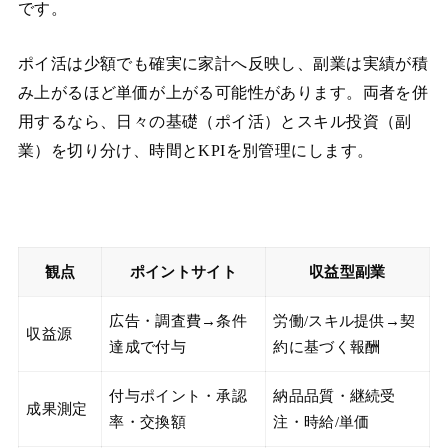
です。
ポイ活は少額でも確実に家計へ反映し、副業は実績が積
み上がるほど単価が上がる可能性があります。両者を併
用するなら、日々の基礎（ポイ活）とスキル投資（副
業）を切り分け、時間とKPIを別管理にします。
観点
ポイントサイト
収益型副業
広告・調査費→条件
労働/スキル提供→契
収益源
達成で付与
約に基づく報酬
付与ポイント・承認
納品品質・継続受
成果測定
率・交換額
注・時給/単価