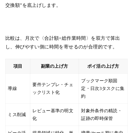
交換額”を底上げします。
比較は、月次で〈合計額÷総作業時間〉を双方で算出
し、伸びやすい側に時間を寄せるのが合理的です。
項目
副業の上げ方
ポイ活の上げ方
ブックマーク順固
要件テンプレ・チェ
導線
定・日次3タスクに集
ックリスト化
約
レビュー基準の明文
対象外条件の精読・
ミス削減
化
証跡の即時保管