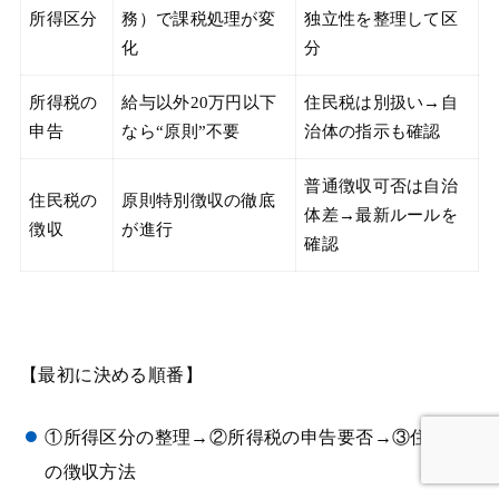
所得区分
務）で課税処理が変
独立性を整理して区
化
分
所得税の
給与以外20万円以下
住民税は別扱い→自
申告
なら“原則”不要
治体の指示も確認
普通徴収可否は自治
住民税の
原則特別徴収の徹底
体差→最新ルールを
徴収
が進行
確認
【最初に決める順番】
①所得区分の整理→②所得税の申告要否→③住民税
の徴収方法