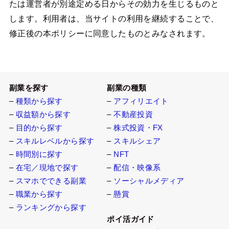
たは運営者が別途定める日からその効力を生じるものと
します。利用者は、当サイトの利用を継続することで、
修正後の本ポリシーに同意したものとみなされます。
副業を探す
副業の種類
–
種類から探す
–
アフィリエイト
–
収益額から探す
–
不動産投資
–
目的から探す
–
株式投資・FX
–
スキルレベルから探す
–
スキルシェア
–
時間別に探す
–
NFT
–
在宅／現地で探す
–
配信・映像系
–
スマホでできる副業
–
ソーシャルメディア
–
職業から探す
–
懸賞
–
ランキングから探す
ポイ活ガイド