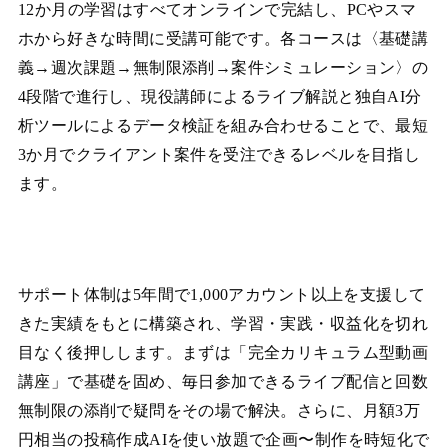
12か月の学習はすべてオンラインで完結し、PCやスマ
ホから好きな時間に受講可能です。各コースは〈基礎講
義→週次課題→無制限添削→案件シミュレーション〉の
4段階で進行し、現役講師によるライブ解説と独自AI分
析ツールによるデータ検証を組み合わせることで、最短
3か月でクライアント案件を受注できるレベルを目指し
ます。
サポート体制は5年間で1,000アカウント以上を支援して
きた実績をもとに構築され、学習・実践・収益化を切れ
目なく後押しします。まずは「完全カリキュラム型動画
講座」で基礎を固め、毎日参加できるライブ配信と回数
無制限の添削で疑問をその場で解決。さらに、月額3万
円相当の投稿作成AIを使い放題で企画〜制作を時短化で