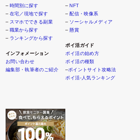
–
時間別に探す
–
NFT
–
在宅／現地で探す
–
配信・映像系
–
スマホでできる副業
–
ソーシャルメディア
–
職業から探す
–
懸賞
–
ランキングから探す
ポイ活ガイド
インフォメーション
ポイ活の始め方
お問い合わせ
ポイ活の種類
編集部・執筆者のご紹介
–
ポイントサイト攻略法
ポイ活-人気ランキング