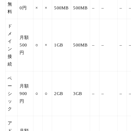
無
0円
×
×
500MB
500MB
–
–
–
料
ド
メ
月額
イ
500
○
×
1GB
500MB
–
–
–
ン
円
接
続
ベ
ー
月額
シ
900
○
○
2GB
3GB
–
–
–
ッ
円
ク
ア
ド
月額