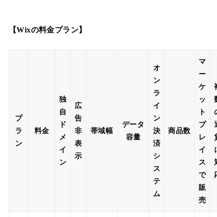
【Wixの料金プラン】
マ
オ
ー
ン
ケ
ラ
独
ッ
広
イ
自
ト
プ
告
ン
ド
データ
プ
ラ
料金
非
帯域幅
決
商品数
メ
容量
レ
ン
表
済
イ
イ
示
シ
ン
ス
ス
で
テ
販
ム
売