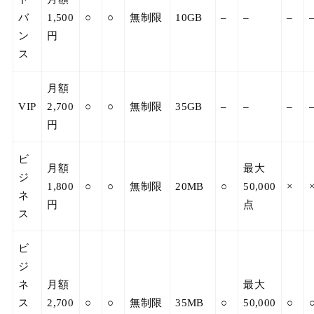
バ
1,500
○
○
無制限
10GB
–
–
–
ン
円
ス
月額
VIP
2,700
○
○
無制限
35GB
–
–
–
円
ビ
月額
最大
ジ
1,800
○
○
無制限
20MB
○
50,000
×
ネ
円
点
ス
ビ
ジ
ネ
月額
最大
ス
2,700
○
○
無制限
35MB
○
50,000
○