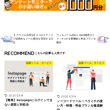
【 アスメル活用法】4つのステップ
ウィルメール(WiLL Mail)徹底ガイ
で効果的なメール配信を実現する方
ド！4つの主要機能と料金プランを
法
解説
RECOMMEND
副業ツール・サービス
副業ツール・サービス
2025.03.14
2025.03.14
【簡単】Instapageにログインでき
ノーコードツール！ペライチの使
ない原因と対処法
い方・特徴・料金プランを徹底解