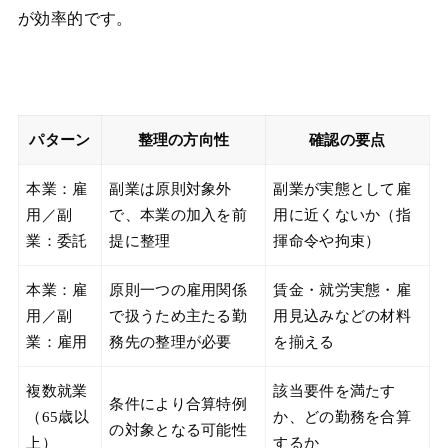
が効率的です。
パターン
整理の方向性
確認の要点
本業：雇
副業は原則対象外
副業が実態として雇
用／副
で、本業の加入を前
用に近くないか（指
業：委託
提に整理
揮命令や拘束）
本業：雇
原則一つの雇用関係
賃金・就労実態・雇
用／副
で扱うため主たる勤
用見込みなどの材料
業：雇用
務先の整理が必要
を揃える
複数就業
該当要件を満たす
条件により合算特例
（65歳以
か、どの勤務を合算
の対象となる可能性
上）
するか