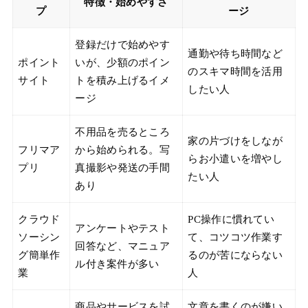
特徴・始めやすさ
プ
ージ
登録だけで始めやす
通勤や待ち時間など
ポイント
いが、少額のポイン
のスキマ時間を活用
サイト
トを積み上げるイメ
したい人
ージ
不用品を売るところ
家の片づけをしなが
フリマア
から始められる。写
らお小遣いを増やし
プリ
真撮影や発送の手間
たい人
あり
クラウド
PC操作に慣れてい
アンケートやテスト
ソーシン
て、コツコツ作業す
回答など、マニュア
グ簡単作
るのが苦にならない
ル付き案件が多い
業
人
商品やサービスを試
文章を書くのが嫌い