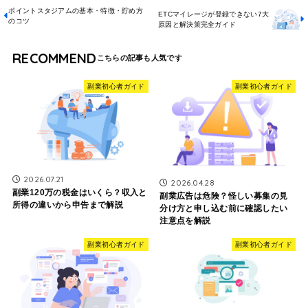
ポイントスタジアムの基本・特徴・貯め方
ETCマイレージが登録できない7大
のコツ
原因と解決策完全ガイド
RECOMMEND
副業初心者ガイド
副業初心者ガイド
2026.07.21
2026.04.28
副業120万の税金はいくら？収入と
副業広告は危険？怪しい募集の見
所得の違いから申告まで解説
分け方と申し込む前に確認したい
注意点を解説
副業初心者ガイド
副業初心者ガイド