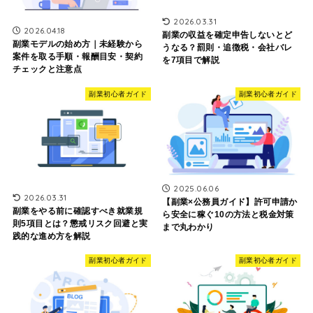
2026.03.31
2026.04.18
副業の収益を確定申告しないとど
副業モデルの始め方｜未経験から
うなる？罰則・追徴税・会社バレ
案件を取る手順・報酬目安・契約
を7項目で解説
チェックと注意点
副業初心者ガイド
副業初心者ガイド
2025.06.06
2026.03.31
【副業×公務員ガイド】許可申請か
副業をやる前に確認すべき就業規
ら安全に稼ぐ10の方法と税金対策
則5項目とは？懲戒リスク回避と実
まで丸わかり
践的な進め方を解説
副業初心者ガイド
副業初心者ガイド