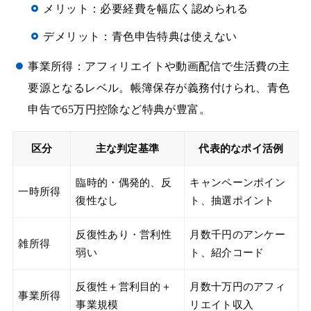
メリット：必要経費を幅広く認められる
デメリット：青色申告特典は使えない
事業所得：アフィリエイトや動画配信で生活費の主
要源となるレベル。帳簿保存が義務付けられ、青色
申告で65万円控除など特典が豊富。
区分
主な判定基準
代表的なポイ活例
臨時的・偶発的、反
キャンペーンポイン
一時所得
復性なし
ト、抽選ポイント
反復性あり・営利性
月数千円のアンケー
雑所得
弱い
ト、紹介コード
反復性＋営利目的＋
月数十万円のアフィ
事業所得
事業規模
リエイト収入