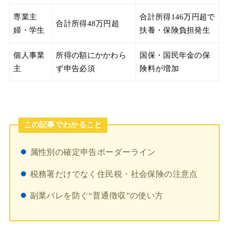
専業主
合計所得146万円超で
合計所得48万円超
婦・学生
扶養・保険負担発生
個人事業
所得の額にかかわら
国保・国民年金の保
主
ず申告必須
険料が増加
この記事でわかること
属性別の確定申告ボーダーライン
税務署だけでなく住民税・社会保険の注意点
副業バレを防ぐ“普通徴収”の使い方