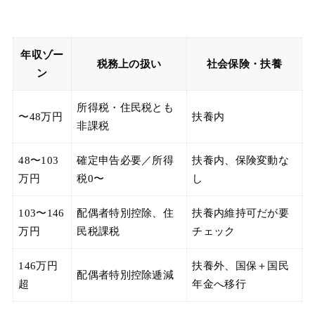
年収ゾー
税務上の扱い
社会保険・扶養
ン
所得税・住民税とも
〜48万円
扶養内
非課税
48〜103
確定申告必要／所得
扶養内、保険変動な
万円
税0〜
し
103〜146
配偶者特別控除、住
扶養内維持可だが要
万円
民税課税
チェック
146万円
扶養外、国保＋国民
配偶者特別控除逓減
超
年金へ移行