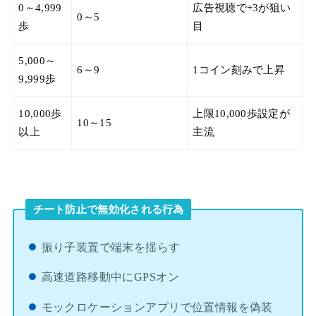
0～4,999
広告視聴で+3が狙い
0～5
歩
目
5,000～
6～9
1コイン刻みで上昇
9,999歩
10,000歩
上限10,000歩設定が
10～15
以上
主流
チート防止で無効化される行為
振り子装置で端末を揺らす
高速道路移動中にGPSオン
モックロケーションアプリで位置情報を偽装