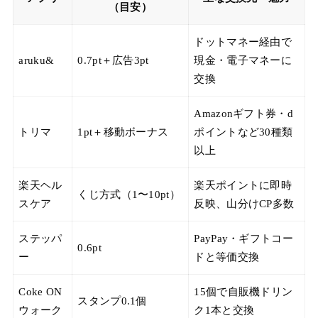
（目安）
ドットマネー経由で
aruku&
0.7pt＋広告3pt
現金・電子マネーに
交換
Amazonギフト券・d
トリマ
1pt＋移動ボーナス
ポイントなど30種類
以上
楽天ヘル
楽天ポイントに即時
くじ方式（1〜10pt）
スケア
反映、山分けCP多数
ステッパ
PayPay・ギフトコー
0.6pt
ー
ドと等価交換
Coke ON
15個で自販機ドリン
スタンプ0.1個
ウォーク
ク1本と交換