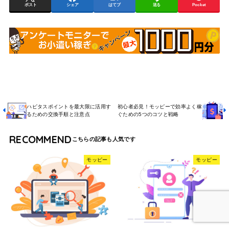
ポスト
シェア
はてブ
送る
Pocket
ハピタスポイントを最大限に活用す
初心者必見！モッピーで効率よく稼
るための交換手順と注意点
ぐための5つのコツと戦略
RECOMMEND
モッピー
モッピー