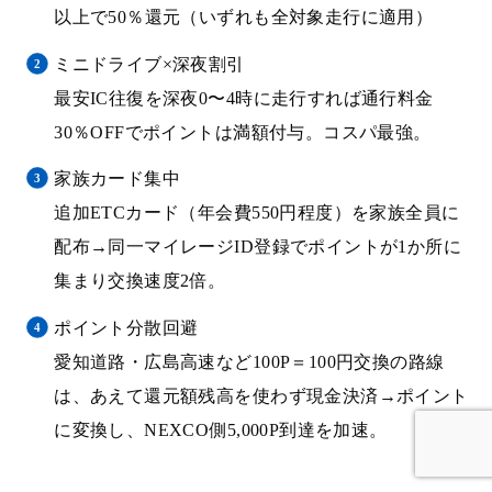
以上で50％還元（いずれも全対象走行に適用）
ミニドライブ×深夜割引
最安IC往復を深夜0〜4時に走行すれば通行料金
30％OFFでポイントは満額付与。コスパ最強。
家族カード集中
追加ETCカード（年会費550円程度）を家族全員に
配布→同一マイレージID登録でポイントが1か所に
集まり交換速度2倍。
ポイント分散回避
愛知道路・広島高速など100P＝100円交換の路線
は、あえて還元額残高を使わず現金決済→ポイント
に変換し、NEXCO側5,000P到達を加速。