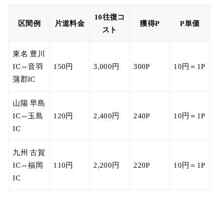
10往復コ
区間例
片道料金
獲得P
P単価
スト
東名 豊川
IC⇔音羽
150円
3,000円
300P
10円＝1P
蒲郡IC
山陽 早島
IC⇔玉島
120円
2,400円
240P
10円＝1P
IC
九州 古賀
IC⇔福岡
110円
2,200円
220P
10円＝1P
IC