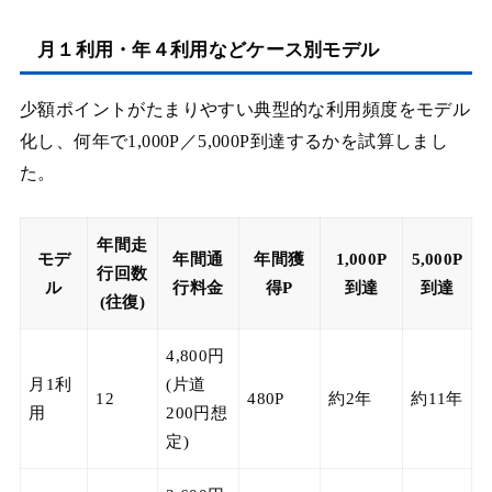
月１利用・年４利用などケース別モデル
少額ポイントがたまりやすい典型的な利用頻度をモデル
化し、何年で1,000P／5,000P到達するかを試算しまし
た。
年間走
モデ
年間通
年間獲
1,000P
5,000P
行回数
ル
行料金
得P
到達
到達
(往復)
4,800円
月1利
(片道
12
480P
約2年
約11年
用
200円想
定)