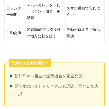
Googleカレンダーに
カレンダ
スマホ通知で忘れに
「ポイント期限」を
ー同期
くい
記録
残高500Pでも交換可
失効ゼロ＆還元額へ
手動交換
の地方公社を狙う
変換
失効すると何が損か？
割引率10％相当の還元機会を完全喪失
翌年度のポイントサイクルも遅延し雪だるま式
に損