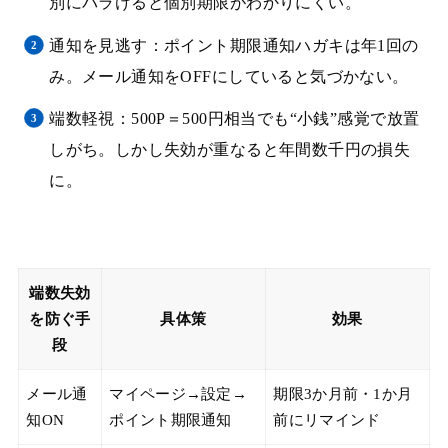
別にバラけると個別期限がわかりにくい。
通知を見逃す：ポイント期限通知ハガキは年1回の
み。メール通知をOFFにしていると気づかない。
端数軽視：500P＝500円相当でも“小銭”感覚で放置
しがち。しかし失効が重なると年間数千円の損失
に。
端数失効
を防ぐ手
具体策
効果
段
メール通
マイページ→設定→
期限3か月前・1か月
知ON
ポイント期限通知
前にリマインド