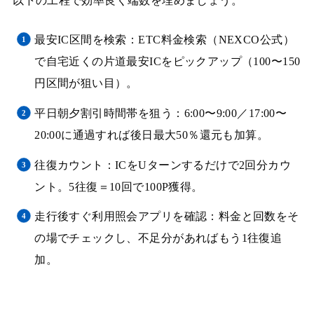
以下の工程で効率良く端数を埋めましょう。
最安IC区間を検索：ETC料金検索（NEXCO公式）
で自宅近くの片道最安ICをピックアップ（100〜150
円区間が狙い目）。
平日朝夕割引時間帯を狙う：6:00〜9:00／17:00〜
20:00に通過すれば後日最大50％還元も加算。
往復カウント：ICをUターンするだけで2回分カウ
ント。5往復＝10回で100P獲得。
走行後すぐ利用照会アプリを確認：料金と回数をそ
の場でチェックし、不足分があればもう1往復追
加。