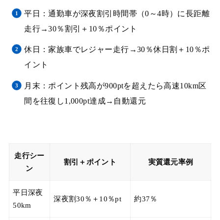
平日：通勤車が深夜割引時間帯（0～4時）に長距離
走行→30％割引＋10％ポイント
休日：家族車でレジャー走行→30％休日割＋10％ポ
イント
月末：ポイント残高が900ptを超えたら高速10km区
間を往復し1,000pt達成→自動還元
走行シー
割引＋ポイント
実質還元率例
ン
平日深夜
深夜割30％＋10％pt
約37％
50km