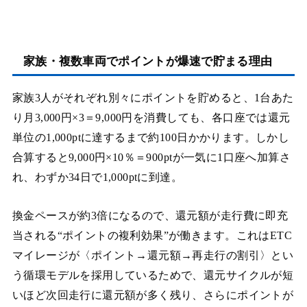
家族・複数車両でポイントが爆速で貯まる理由
家族3人がそれぞれ別々にポイントを貯めると、1台あた
り月3,000円×3＝9,000円を消費しても、各口座では還元
単位の1,000ptに達するまで約100日かかります。しかし
合算すると9,000円×10％＝900ptが一気に1口座へ加算さ
れ、わずか34日で1,000ptに到達。
換金ペースが約3倍になるので、還元額が走行費に即充
当される“ポイントの複利効果”が働きます。これはETC
マイレージが〈ポイント→還元額→再走行の割引〉とい
う循環モデルを採用しているためで、還元サイクルが短
いほど次回走行に還元額が多く残り、さらにポイントが