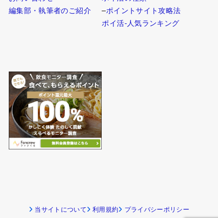
–
目的から探す
–
株式投資・FX
–
スキルレベルから探す
–
スキルシェア
–
時間別に探す
–
NFT
–
在宅／現地で探す
–
配信・映像系
–
スマホでできる副業
–
ソーシャルメディア
–
職業から探す
–
懸賞
–
ランキングから探す
ポイ活ガイド
インフォメーション
ポイ活の始め方
お問い合わせ
ポイ活の種類
編集部・執筆者のご紹介
–
ポイントサイト攻略法
ポイ活-人気ランキング