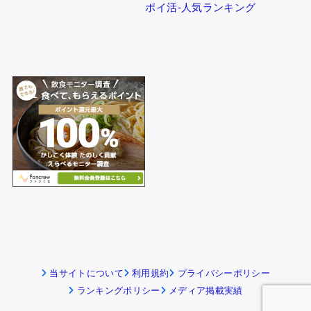
–
スキルレベルから探す
–
スキルシェア
–
時間別に探す
–
NFT
–
在宅／現地で探す
–
配信・映像系
–
スマホでできる副業
–
ソーシャルメディア
–
職業から探す
–
懸賞
–
ランキングから探す
ポイ活ガイド
インフォメーション
ポイ活の始め方
お問い合わせ
ポイ活の種類
編集部・執筆者のご紹介
–
ポイントサイト攻略法
ポイ活-人気ランキング