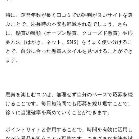
特に、運営年数が長く口コミでの評判が良いサイトを選
ぶことで、応募時の不安も軽減されるでしょう。さら
に、懸賞の種類（オープン懸賞、クローズド懸賞）や応
募方法（はがき、ネット、SNS）をうまく使い分けるこ
とで、自分に合った懸賞スタイルを見つけることができ
ます。
懸賞を楽しむコツは、無理せず自分のペースで応募を続
けることです。毎日短時間でも応募を繰り返すことで、
徐々に当選確率を高めていくことができます。
ポイントサイトと併用することで、時間を有効に活用し
ながら景品を狙うことが可能です。さまざまな方法を試