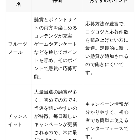
特徴
おすすめポイント
名
懸賞とポイントサイ
応募方法が豊富で、
トの両方を楽しめる
コツコツと応募件数
コンテンツが充実。
を積み上げたい方に
フルーツ
ゲームやアンケート
最適。定期的に新し
メール
などを通じてポイン
い懸賞が追加される
トを貯め、そのポイ
ので飽きにくいで
ントで懸賞に応募可
す。
能。
大量当選の懸賞が多
く、初めての方でも
キャンペーン情報が
当選を狙いやすいの
分かりやすく、初心
チャンス
が特徴。毎日新しい
者でも簡単に使える
イット
キャンペーンが更新
インターフェースで
されるので、常に最
す。