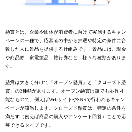
懸賞とは、企業や団体が消費者に向けて実施するキャン
ペーンの一種で、応募者の中から抽選や特定の条件に合
致した人に景品を提供する仕組みです。景品には、現金
や商品券、家電製品、旅行券など、様々な種類がありま
す。
懸賞は大きく分けて「オープン懸賞」と「クローズド懸
賞」の2種類があります。オープン懸賞は誰でも応募可
能なもので、例えばWebサイトやSNSで行われるキャン
ペーンが該当します。クローズド懸賞は、特定の条件を
満たす（例えば商品の購入やアンケート回答）ことで応
募できるタイプです。