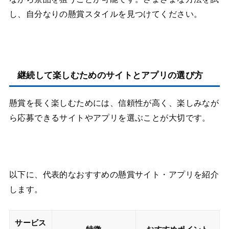
し、自分なりの懸賞スタイルを見つけてください。
継続して楽しむためのサイトとアプリの選び方
懸賞を長く楽しむためには、信頼性が高く、楽しみなが
ら応募できるサイトやアプリを選ぶことが大切です。
以下に、代表的なおすすめの懸賞サイト・アプリを紹介
します。
サービス