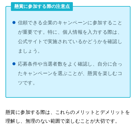
懸賞に参加する際の注意点
信頼できる企業のキャンペーンに参加すること
が重要です。特に、個人情報を入力する際は、
公式サイトで実施されているかどうかを確認し
ましょう。
応募条件や当選者数をよく確認し、自分に合っ
たキャンペーンを選ぶことが、懸賞を楽しむコ
ツです。
懸賞に参加する際は、これらのメリットとデメリットを
理解し、無理のない範囲で楽しむことが大切です。