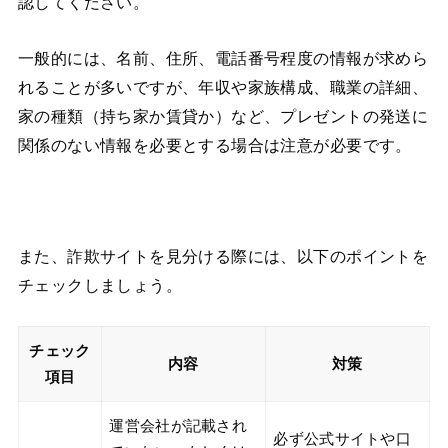
認してください。
一般的には、名前、住所、電話番号程度の情報が求めら
れることが多いですが、年収や家族構成、職業の詳細、
家の種類（持ち家か賃貸か）など、プレゼントの発送に
関係のない情報を必要とする場合は注意が必要です。
また、詐欺サイトを見分ける際には、以下のポイントを
チェックしましょう。
チェック
内容
対策
項目
運営会社が記載され
必ず公式サイトや口