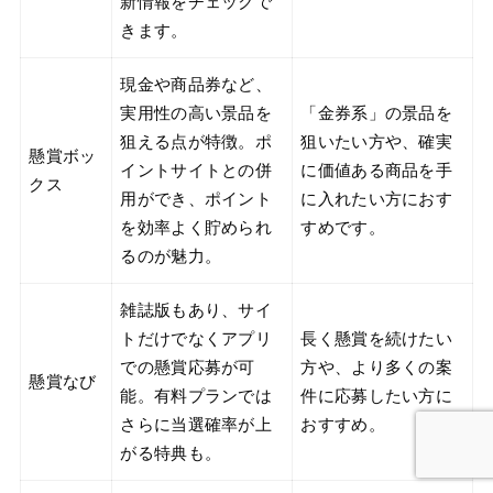
新情報をチェックで
きます。
現金や商品券など、
実用性の高い景品を
「金券系」の景品を
狙える点が特徴。ポ
狙いたい方や、確実
懸賞ボッ
イントサイトとの併
に価値ある商品を手
クス
用ができ、ポイント
に入れたい方におす
を効率よく貯められ
すめです。
るのが魅力。
雑誌版もあり、サイ
トだけでなくアプリ
長く懸賞を続けたい
での懸賞応募が可
方や、より多くの案
懸賞なび
能。有料プランでは
件に応募したい方に
さらに当選確率が上
おすすめ。
がる特典も。