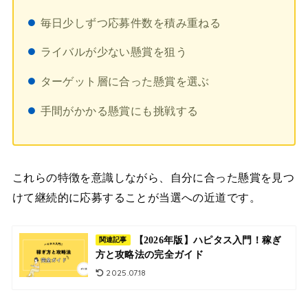
毎日少しずつ応募件数を積み重ねる
ライバルが少ない懸賞を狙う
ターゲット層に合った懸賞を選ぶ
手間がかかる懸賞にも挑戦する
これらの特徴を意識しながら、自分に合った懸賞を見つ
けて継続的に応募することが当選への近道です。
【2026年版】ハピタス入門！稼ぎ
関連記事
方と攻略法の完全ガイド
2025.07.18