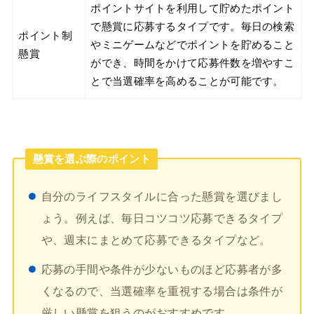
ポイントサイトを利用して貯めたポイント
で懸賞に応募するタイプです。毎日の検索
ポイント制
やミニゲームなどでポイントを貯めること
懸賞
ができ、時間をかけて応募件数を増やすこ
とで当選確率を高めることが可能です。
懸賞を選ぶ際のポイント
自分のライフスタイルに合った懸賞を選びまし
ょう。例えば、毎日コツコツ応募できるタイプ
や、週末にまとめて応募できるタイプなど。
応募の手間や条件が少ないものほど応募者が多
くなるので、当選確率を重視する場合は条件が
厳しい懸賞を狙うのがおすすめです。