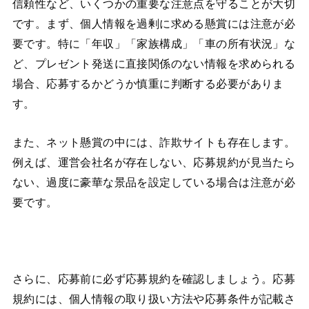
信頼性など、いくつかの重要な注意点を守ることが大切
です。まず、個人情報を過剰に求める懸賞には注意が必
要です。特に「年収」「家族構成」「車の所有状況」な
ど、プレゼント発送に直接関係のない情報を求められる
場合、応募するかどうか慎重に判断する必要がありま
す。
また、ネット懸賞の中には、詐欺サイトも存在します。
例えば、運営会社名が存在しない、応募規約が見当たら
ない、過度に豪華な景品を設定している場合は注意が必
要です。
さらに、応募前に必ず応募規約を確認しましょう。応募
規約には、個人情報の取り扱い方法や応募条件が記載さ