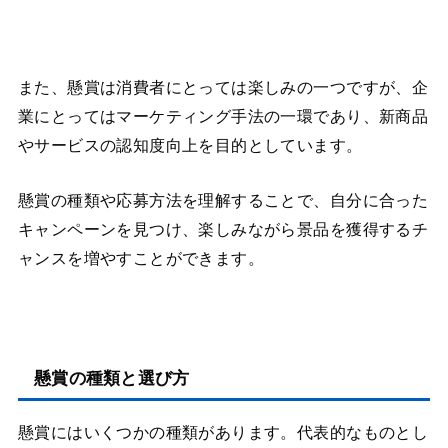
また、懸賞は消費者にとっては楽しみの一つですが、企
業にとってはマーケティング手法の一環であり、新商品
やサービスの認知度向上を目的としています。
懸賞の種類や応募方法を理解することで、自分に合った
キャンペーンを見つけ、楽しみながら景品を獲得するチ
ャンスを増やすことができます。
懸賞の種類と選び方
懸賞にはいくつかの種類があります。代表的なものとし