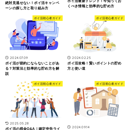
ポイ活最新トレンド！今知ってお
絶対見逃せない！ポイ活キャンペ
くべき情報と効率的な貯め方
ーンの探し方と取り組み方
ポイ活初心者ガイド
ポイ活初心者ガイド
2024.07.09
2024.02.25
ポイ活が節約にならないことがあ
ポイ活攻略！賢いポイントの貯め
る？対策法と効率的な貯め方を解
方と使い道
説
ポイ活初心者ガイド
ポイ活初心者ガイド
2025.05.28
2024.09.14
ポイ活の税金Q&A｜確定申告ライ