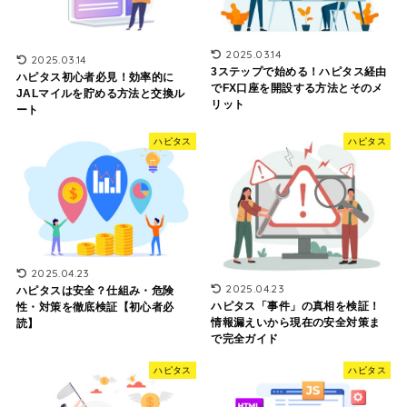
2025.03.14
2025.03.14
3ステップで始める！ハピタス経由
ハピタス初心者必見！効率的に
でFX口座を開設する方法とそのメ
JALマイルを貯める方法と交換ル
リット
ート
ハピタス
ハピタス
2025.04.23
2025.04.23
ハピタスは安全？仕組み・危険
ハピタス「事件」の真相を検証！
性・対策を徹底検証【初心者必
情報漏えいから現在の安全対策ま
読】
で完全ガイド
ハピタス
ハピタス