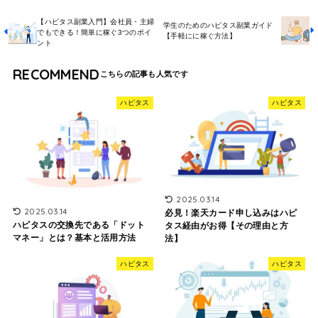
【ハピタス副業入門】会社員・主婦
学生のためのハピタス副業ガイド
でもできる！簡単に稼ぐ3つのポイ
【手軽にに稼ぐ方法】
ント
RECOMMEND
ハピタス
ハピタス
2025.03.14
2025.03.14
必見！楽天カード申し込みはハピ
ハピタスの交換先である「ドット
タス経由がお得【その理由と方
マネー」とは？基本と活用方法
法】
ハピタス
ハピタス