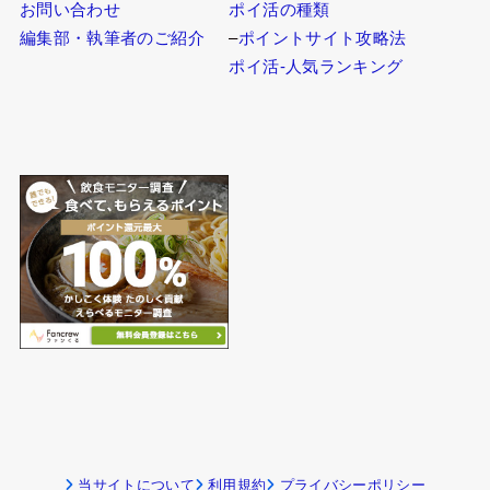
–
収益額から探す
–
不動産投資
–
目的から探す
–
株式投資・FX
–
スキルレベルから探す
–
スキルシェア
–
時間別に探す
–
NFT
–
在宅／現地で探す
–
配信・映像系
–
スマホでできる副業
–
ソーシャルメディア
–
職業から探す
–
懸賞
–
ランキングから探す
ポイ活ガイド
インフォメーション
ポイ活の始め方
お問い合わせ
ポイ活の種類
編集部・執筆者のご紹介
–
ポイントサイト攻略法
ポイ活-人気ランキング