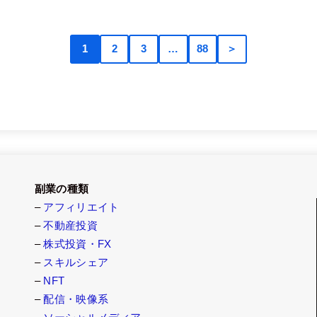
1
2
3
…
88
＞
副業の種類
–
アフィリエイト
–
不動産投資
–
株式投資・FX
–
スキルシェア
–
NFT
–
配信・映像系