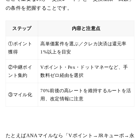
の条件を把握することです。
ステップ
内容と注意点
①ポイント
高単価案件を選ぶ／クレカ決済は還元率
獲得
1%以上を目安
②中継ポイ
Vポイント・Pex・ドットマネーなど、手
ント集約
数料ゼロ経由を選択
70%前後の高レートを維持するルートを活
③マイル化
用、改定情報に注意
たとえばANAマイルなら「Vポイント→JRキューポ→永