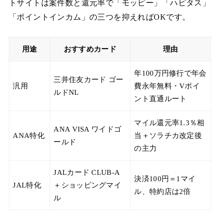
トサイトは案件数と還元率で「モッピー」「ハピタス」
「ポイントインカム」の三つを抑えればOKです。
用途
おすすめカード
理由
年100万円修行で年会
三井住友カード ゴー
汎用
費永年無料・Vポイ
ルドNL
ント直通ルート
マイル還元率1.3％相
ANA VISA ワイドゴ
ANA特化
当＋ソラチカ改定後
ールド
の主力
JALカード CLUB-A
決済100円＝1マイ
JAL特化
＋ショッピングマイ
ル、特約店は2倍
ル