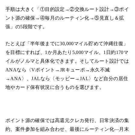
手順は大きく「①目的設定→②交換ルート設計→③ポイ
ント源の確保→④毎月のルーティン化→⑤見直し＆拡
張」の5段階です。
たとえば「半年後までに30,000マイル貯めて沖縄往復」
を目標にすれば、1か月あたり5,000マイル、1日約170マ
イルがノルマと具体化できます。そしてルート設計では
ANAなら〈Vポイント→JRキューポ→永久不滅
→ANA〉、JALなら〈モッピー→JAL〉など自分の居住
地やカード保有状況に合うものを選びます。
ポイント源の確保では高還元クレカ発行、日常決済の集
約、案件参加を組み合わせ、最後にルーティン化—月末