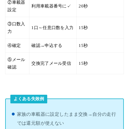
②車載器
利用車載器番号に✓
20秒
設定
③口数入
1口～任意口数を入力
15秒
力
④確定
確認→申込する
15秒
⑤メール
交換完了メール受信
15秒
確認
よくある失敗例
家族の車載器に設定したまま交換→自分の走行
では還元額が使えない