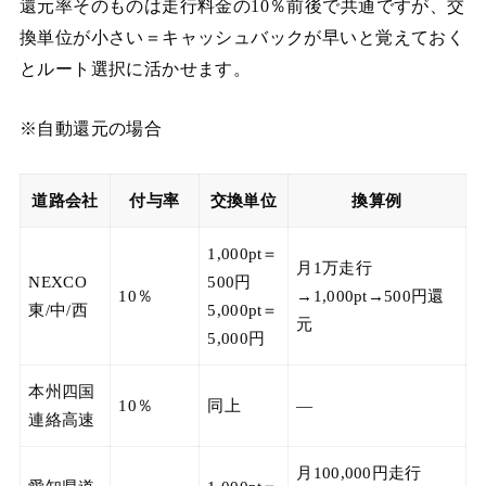
還元率そのものは走行料金の10％前後で共通ですが、交
換単位が小さい＝キャッシュバックが早いと覚えておく
とルート選択に活かせます。
※自動還元の場合
道路会社
付与率
交換単位
換算例
1,000pt＝
月1万走行
NEXCO
500円
10％
→1,000pt→500円還
東/中/西
5,000pt＝
元
5,000円
本州四国
10％
同上
—
連絡高速
月100,000円走行