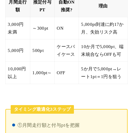
月間走行
推定付与
自動ON
理由
額
PT
推奨?
3,000円
5,000pt到達に約17か
～300pt
ON
未満
月、失効リスク高
ケースバ
10か月で5,000pt、端
5,000円
500pt
イケース
末統合ならOFFも可
10,000円
5か月で5,000pt→レ
1,000pt～
OFF
以上
ート1pt＝1円を狙う
タイミング最適化3ステップ
①月間走行額と付与ptを把握