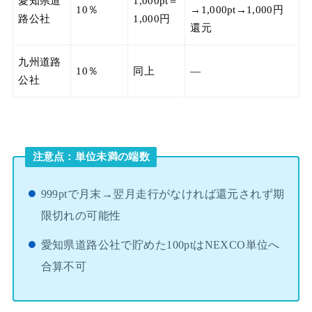
愛知県道
1,000pt＝
10％
→1,000pt→1,000円
路公社
1,000円
還元
九州道路
10％
同上
—
公社
注意点：単位未満の端数
999ptで月末→翌月走行がなければ還元されず期
限切れの可能性
愛知県道路公社で貯めた100ptはNEXCO単位へ
合算不可