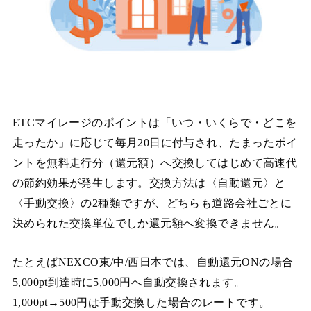
ETCマイレージのポイントは「いつ・いくらで・どこを
走ったか」に応じて毎月20日に付与され、たまったポイ
ントを無料走行分（還元額）へ交換してはじめて高速代
の節約効果が発生します。交換方法は〈自動還元〉と
〈手動交換〉の2種類ですが、どちらも道路会社ごとに
決められた交換単位でしか還元額へ変換できません。
たとえばNEXCO東/中/西日本では、自動還元ONの場合
5,000pt到達時に5,000円へ自動交換されます。
1,000pt→500円は手動交換した場合のレートです。