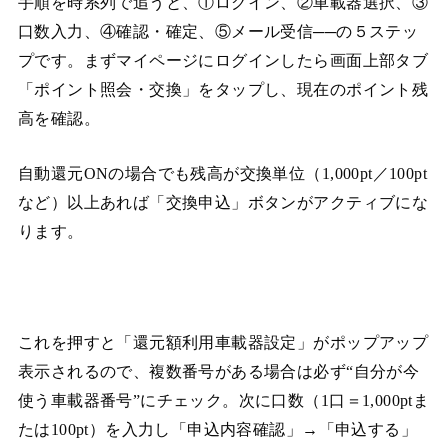
手順を時系列で追うと、①ログイン、②車載器選択、③
口数入力、④確認・確定、⑤メール受信──の５ステッ
プです。まずマイページにログインしたら画面上部タブ
「ポイント照会・交換」をタップし、現在のポイント残
高を確認。
自動還元ONの場合でも残高が交換単位（1,000pt／100pt
など）以上あれば「交換申込」ボタンがアクティブにな
ります。
これを押すと「還元額利用車載器設定」がポップアップ
表示されるので、複数番号がある場合は必ず“自分が今
使う車載器番号”にチェック。次に口数（1口＝1,000ptま
たは100pt）を入力し「申込内容確認」→「申込する」