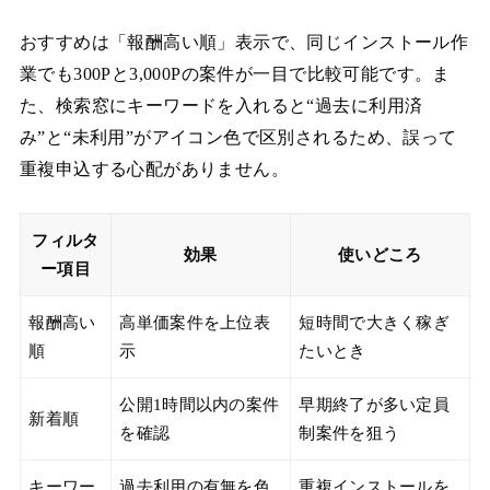
おすすめは「報酬高い順」表示で、同じインストール作
業でも300Pと3,000Pの案件が一目で比較可能です。ま
た、検索窓にキーワードを入れると“過去に利用済
み”と“未利用”がアイコン色で区別されるため、誤って
重複申込する心配がありません。
フィルタ
効果
使いどころ
ー項目
報酬高い
高単価案件を上位表
短時間で大きく稼ぎ
順
示
たいとき
公開1時間以内の案件
早期終了が多い定員
新着順
を確認
制案件を狙う
キーワー
過去利用の有無を色
重複インストールを