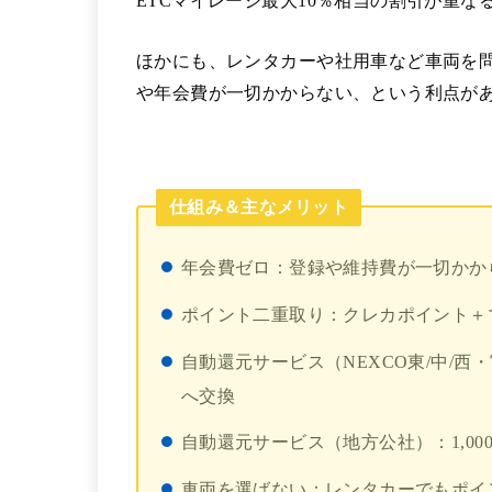
ETCマイレージ最大10％相当の割引が重な
ほかにも、レンタカーや社用車など車両を問
や年会費が一切かからない、という利点が
仕組み＆主なメリット
年会費ゼロ：登録や維持費が一切かか
ポイント二重取り：クレカポイント＋
自動還元サービス（NEXCO東/中/西・宮
へ交換
自動還元サービス（地方公社）：1,00
車両を選ばない：レンタカーでもポイ