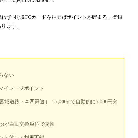
ると、実質11％の節約に。
わず同じETCカードを挿せばポイントが貯まる、登録
あります。
らない
マイレージポイント
城道路・本四高速）：5,000ptで自動的に5,000円分
0ptが自動交換単位で交換
ント付与・利用可能