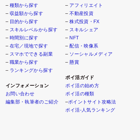
副業を探す
副業の種類
–
種類から探す
–
アフィリエイト
–
収益額から探す
–
不動産投資
–
目的から探す
–
株式投資・FX
–
スキルレベルから探す
–
スキルシェア
–
時間別に探す
–
NFT
–
在宅／現地で探す
–
配信・映像系
–
スマホでできる副業
–
ソーシャルメディア
–
職業から探す
–
懸賞