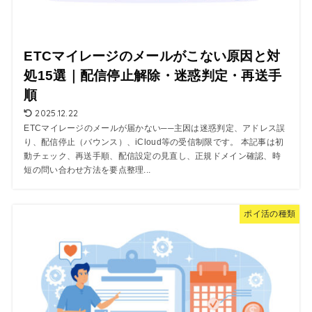
ETCマイレージのメールがこない原因と対
処15選｜配信停止解除・迷惑判定・再送手
順
2025.12.22
ETCマイレージのメールが届かない──主因は迷惑判定、アドレス誤
り、配信停止（バウンス）、iCloud等の受信制限です。 本記事は初
動チェック、再送手順、配信設定の見直し、正規ドメイン確認、時
短の問い合わせ方法を要点整理...
ポイ活の種類