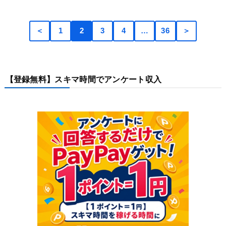
＜
1
2
3
4
…
36
＞
【登録無料】スキマ時間でアンケート収入